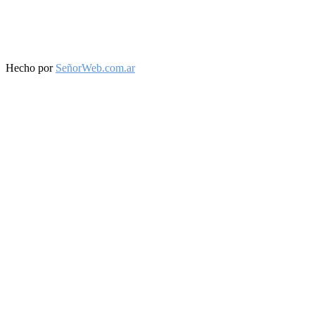
Facebook
Twitter
Instagram
Youtube
Hecho por
SeñorWeb.com.ar