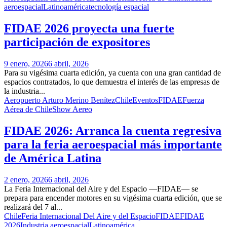
aeroespacial
Latinoamérica
tecnología espacial
FIDAE 2026 proyecta una fuerte
participación de expositores
9 enero, 2026
6 abril, 2026
Para su vigésima cuarta edición, ya cuenta con una gran cantidad de
espacios contratados, lo que demuestra el interés de las empresas de
la industria...
Aeropuerto Arturo Merino Benítez
Chile
Eventos
FIDAE
Fuerza
Aérea de Chile
Show Aereo
FIDAE 2026: Arranca la cuenta regresiva
para la feria aeroespacial más importante
de América Latina
2 enero, 2026
6 abril, 2026
La Feria Internacional del Aire y del Espacio —FIDAE— se
prepara para encender motores en su vigésima cuarta edición, que se
realizará del 7 al...
Chile
Feria Internacional Del Aire y del Espacio
FIDAE
FIDAE
2026
Industria aeroespacial
Latinoamérica