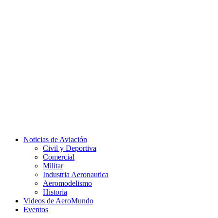
Facebook
Twitter
Instagram
Youtube
Noticias de Aviación
Civil y Deportiva
Comercial
Militar
Industria Aeronautica
Aeromodelismo
Historia
Videos de AeroMundo
Eventos