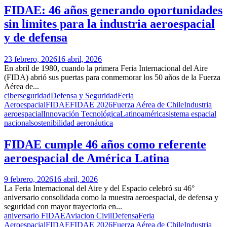
FIDAE: 46 años generando oportunidades
sin límites para la industria aeroespacial
y de defensa
23 febrero, 2026
16 abril, 2026
En abril de 1980, cuando la primera Feria Internacional del Aire
(FIDA) abrió sus puertas para conmemorar los 50 años de la Fuerza
Aérea de...
ciberseguridad
Defensa y Seguridad
Feria
Aeroespacial
FIDAE
FIDAE 2026
Fuerza Aérea de Chile
Industria
aeroespacial
Innovación Tecnológica
Latinoamérica
sistema espacial
nacional
sostenibilidad aeronáutica
FIDAE cumple 46 años como referente
aeroespacial de América Latina
9 febrero, 2026
16 abril, 2026
La Feria Internacional del Aire y del Espacio celebró su 46°
aniversario consolidada como la muestra aeroespacial, de defensa y
seguridad con mayor trayectoria en...
aniversario FIDAE
Aviacion Civil
Defensa
Feria
Aeroespacial
FIDAE
FIDAE 2026
Fuerza Aérea de Chile
Industria