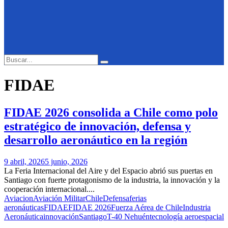
Search
Search
for:
FIDAE
FIDAE 2026 consolida a Chile como polo
estratégico de innovación, defensa y
desarrollo aeronáutico en la región
9 abril, 2026
5 junio, 2026
La Feria Internacional del Aire y del Espacio abrió sus puertas en
Santiago con fuerte protagonismo de la industria, la innovación y la
cooperación internacional....
Aviacion
Aviación Militar
Chile
Defensa
ferias
aeronáuticas
FIDAE
FIDAE 2026
Fuerza Aérea de Chile
Industria
Aeronáutica
innovación
Santiago
T-40 Nehuén
tecnología aeroespacial