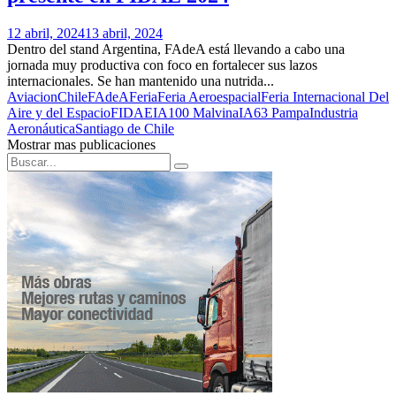
12 abril, 2024
13 abril, 2024
Dentro del stand Argentina, FAdeA está llevando a cabo una
jornada muy productiva con foco en fortalecer sus lazos
internacionales. Se han mantenido una nutrida...
Aviacion
Chile
FAdeA
Feria
Feria Aeroespacial
Feria Internacional Del
Aire y del Espacio
FIDAE
IA100 Malvina
IA63 Pampa
Industria
Aeronáutica
Santiago de Chile
Mostrar mas publicaciones
Search
Search
for: