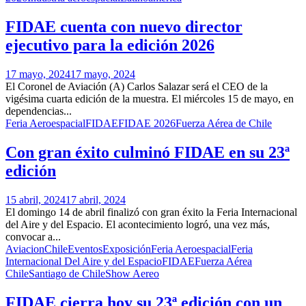
FIDAE cuenta con nuevo director
ejecutivo para la edición 2026
17 mayo, 2024
17 mayo, 2024
El Coronel de Aviación (A) Carlos Salazar será el CEO de la
vigésima cuarta edición de la muestra. El miércoles 15 de mayo, en
dependencias...
Feria Aeroespacial
FIDAE
FIDAE 2026
Fuerza Aérea de Chile
Con gran éxito culminó FIDAE en su 23ª
edición
15 abril, 2024
17 abril, 2024
El domingo 14 de abril finalizó con gran éxito la Feria Internacional
del Aire y del Espacio. El acontecimiento logró, una vez más,
convocar a...
Aviacion
Chile
Eventos
Exposición
Feria Aeroespacial
Feria
Internacional Del Aire y del Espacio
FIDAE
Fuerza Aérea
Chile
Santiago de Chile
Show Aereo
FIDAE cierra hoy su 23ª edición con un