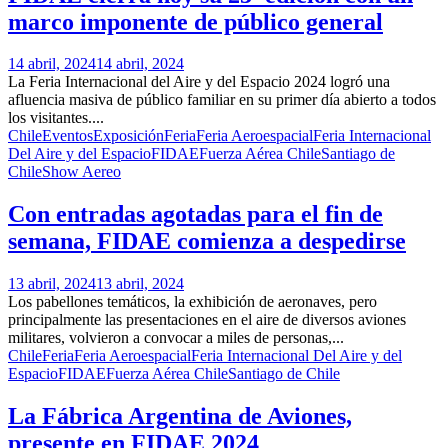
marco imponente de público general
14 abril, 2024
14 abril, 2024
La Feria Internacional del Aire y del Espacio 2024 logró una
afluencia masiva de público familiar en su primer día abierto a todos
los visitantes....
Chile
Eventos
Exposición
Feria
Feria Aeroespacial
Feria Internacional
Del Aire y del Espacio
FIDAE
Fuerza Aérea Chile
Santiago de
Chile
Show Aereo
Con entradas agotadas para el fin de
semana, FIDAE comienza a despedirse
13 abril, 2024
13 abril, 2024
Los pabellones temáticos, la exhibición de aeronaves, pero
principalmente las presentaciones en el aire de diversos aviones
militares, volvieron a convocar a miles de personas,...
Chile
Feria
Feria Aeroespacial
Feria Internacional Del Aire y del
Espacio
FIDAE
Fuerza Aérea Chile
Santiago de Chile
La Fábrica Argentina de Aviones,
presente en FIDAE 2024