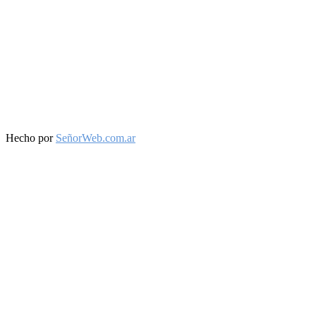
Facebook
Twitter
Instagram
Youtube
Hecho por
SeñorWeb.com.ar