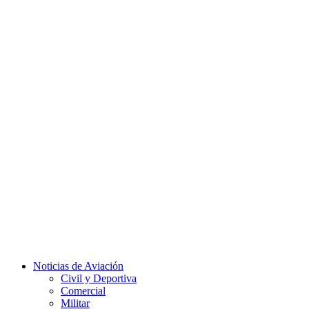
Facebook
Twitter
Instagram
Youtube
Noticias de Aviación
Civil y Deportiva
Comercial
Militar