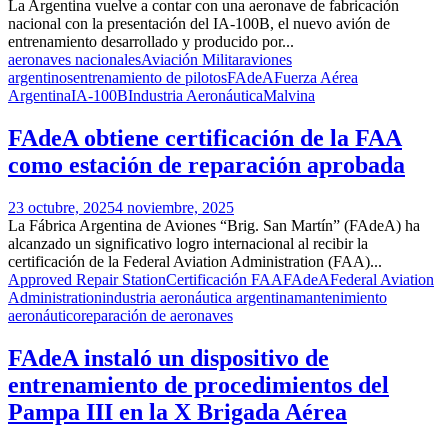
La Argentina vuelve a contar con una aeronave de fabricación
nacional con la presentación del IA-100B, el nuevo avión de
entrenamiento desarrollado y producido por...
aeronaves nacionales
Aviación Militar
aviones
argentinos
entrenamiento de pilotos
FAdeA
Fuerza Aérea
Argentina
IA-100B
Industria Aeronáutica
Malvina
FAdeA obtiene certificación de la FAA
como estación de reparación aprobada
23 octubre, 2025
4 noviembre, 2025
La Fábrica Argentina de Aviones “Brig. San Martín” (FAdeA) ha
alcanzado un significativo logro internacional al recibir la
certificación de la Federal Aviation Administration (FAA)...
Approved Repair Station
Certificación FAA
FAdeA
Federal Aviation
Administration
industria aeronáutica argentina
mantenimiento
aeronáutico
reparación de aeronaves
FAdeA instaló un dispositivo de
entrenamiento de procedimientos del
Pampa III en la X Brigada Aérea