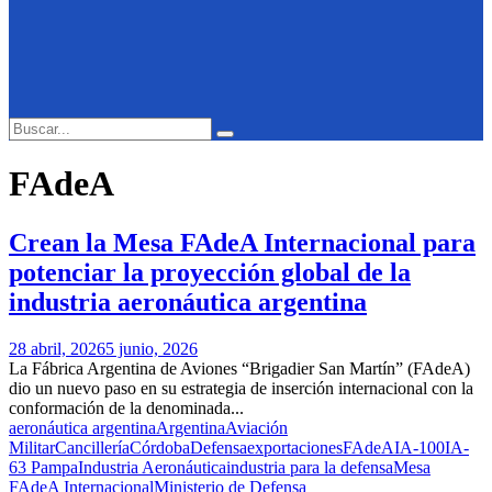
Search
Search
for:
FAdeA
Crean la Mesa FAdeA Internacional para
potenciar la proyección global de la
industria aeronáutica argentina
28 abril, 2026
5 junio, 2026
La Fábrica Argentina de Aviones “Brigadier San Martín” (FAdeA)
dio un nuevo paso en su estrategia de inserción internacional con la
conformación de la denominada...
aeronáutica argentina
Argentina
Aviación
Militar
Cancillería
Córdoba
Defensa
exportaciones
FAdeA
IA-100
IA-
63 Pampa
Industria Aeronáutica
industria para la defensa
Mesa
FAdeA Internacional
Ministerio de Defensa