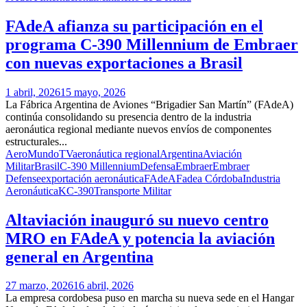
FAdeA afianza su participación en el
programa C-390 Millennium de Embraer
con nuevas exportaciones a Brasil
1 abril, 2026
15 mayo, 2026
La Fábrica Argentina de Aviones “Brigadier San Martín” (FAdeA)
continúa consolidando su presencia dentro de la industria
aeronáutica regional mediante nuevos envíos de componentes
estructurales...
AeroMundoTV
aeronáutica regional
Argentina
Aviación
Militar
Brasil
C-390 Millennium
Defensa
Embraer
Embraer
Defense
exportación aeronáutica
FAdeA
Fadea Córdoba
Industria
Aeronáutica
KC-390
Transporte Militar
Altaviación inauguró su nuevo centro
MRO en FAdeA y potencia la aviación
general en Argentina
27 marzo, 2026
16 abril, 2026
La empresa cordobesa puso en marcha su nueva sede en el Hangar