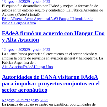
13 agosto, 2025
29 agosto, 2025
El equipo fue desarrollado por FAdeA y mejora la formación de
pilotos en un entorno seguro y controlado. La Fábrica Argentina de
Aviones (FAdeA) instaló...
FAdeA
Fuerza Aérea Argentina
IA-63 Pampa III
simulador de
vuelo
X Brigada Aérea
FAdeA firmó un acuerdo con Hangar Uno
y Alta Aviación
12 agosto, 2025
29 agosto, 2025
La alianza busca potenciar el crecimiento en el sector privado y
ampliar la oferta de servicios en aviación general y helicópteros. La
Fábrica Argentina de...
Alta Aviación
FAdeA
Hangar Uno
Autoridades de EANA visitaron FAdeA
para impulsar proyectos conjuntos en el
sector aeronáutico
6 agosto, 2025
29 agosto, 2025
La jornada de trabajo se centró en identificar oportunidades de