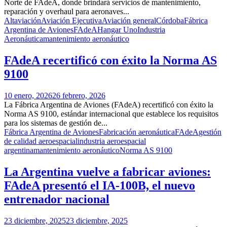
Norte de FAdeA, donde brindará servicios de mantenimiento,
reparación y overhaul para aeronaves...
Altaviación
Aviación Ejecutiva
Aviación general
Córdoba
Fábrica
Argentina de Aviones
FAdeA
Hangar Uno
Industria
Aeronáutica
mantenimiento aeronáutico
FAdeA recertificó con éxito la Norma AS
9100
10 enero, 2026
26 febrero, 2026
La Fábrica Argentina de Aviones (FAdeA) recertificó con éxito la
Norma AS 9100, estándar internacional que establece los requisitos
para los sistemas de gestión de...
Fábrica Argentina de Aviones
Fabricación aeronáutica
FAdeA
gestión
de calidad aeroespacial
industria aeroespacial
argentina
mantenimiento aeronáutico
Norma AS 9100
La Argentina vuelve a fabricar aviones:
FAdeA presentó el IA-100B, el nuevo
entrenador nacional
23 diciembre, 2025
23 diciembre, 2025