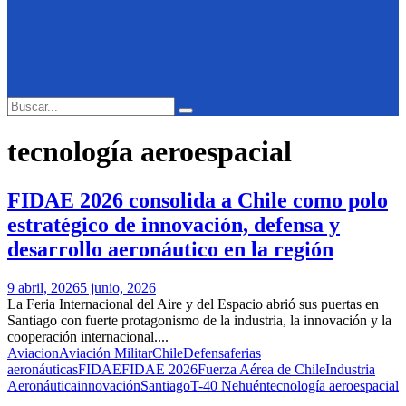
Search
Search
for:
tecnología aeroespacial
FIDAE 2026 consolida a Chile como polo
estratégico de innovación, defensa y
desarrollo aeronáutico en la región
9 abril, 2026
5 junio, 2026
La Feria Internacional del Aire y del Espacio abrió sus puertas en
Santiago con fuerte protagonismo de la industria, la innovación y la
cooperación internacional....
Aviacion
Aviación Militar
Chile
Defensa
ferias
aeronáuticas
FIDAE
FIDAE 2026
Fuerza Aérea de Chile
Industria
Aeronáutica
innovación
Santiago
T-40 Nehuén
tecnología aeroespacial