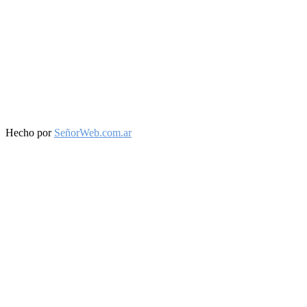
Facebook
Twitter
Instagram
Youtube
Hecho por
SeñorWeb.com.ar