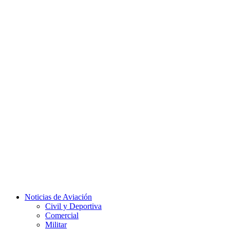
Facebook
Twitter
Instagram
Youtube
Noticias de Aviación
Civil y Deportiva
Comercial
Militar