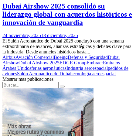
Dubai Airshow 2025 consolidó su
liderazgo global con acuerdos históricos e
innovación de vanguardia
24 noviembre, 2025
18 diciembre, 2025
El Salón Aeronáutico de Dubái 2025 concluyó con una semana
extraordinaria de avances, alianzas estratégicas y debates clave para
la industria. Desde anuncios históricos hasta...
Airbus
Aviación Comercial
Boeing
Defensa y Seguridad
Dubai
Airshow
Dubai Airshow 2025
EDGE Group
Embraer
Emiratos
Árabes Unidos
ferias aeronáuticas
Industria aeroespacial
pedidos de
aviones
Salón Aeronáutico de Dubái
tecnología aeroespacial
Mostrar mas publicaciones
Search
Search
for: