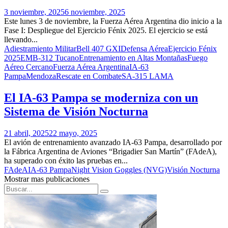
3 noviembre, 2025
6 noviembre, 2025
Este lunes 3 de noviembre, la Fuerza Aérea Argentina dio inicio a la
Fase I: Despliegue del Ejercicio Fénix 2025. El ejercicio se está
llevando...
Adiestramiento Militar
Bell 407 GXI
Defensa Aérea
Ejercicio Fénix
2025
EMB-312 Tucano
Entrenamiento en Altas Montañas
Fuego
Aéreo Cercano
Fuerza Aérea Argentina
IA-63
Pampa
Mendoza
Rescate en Combate
SA-315 LAMA
El IA-63 Pampa se moderniza con un
Sistema de Visión Nocturna
21 abril, 2025
22 mayo, 2025
El avión de entrenamiento avanzado IA-63 Pampa, desarrollado por
la Fábrica Argentina de Aviones “Brigadier San Martín” (FAdeA),
ha superado con éxito las pruebas en...
FAdeA
IA-63 Pampa
Night Vision Goggles (NVG)
Visión Nocturna
Mostrar mas publicaciones
Search
Search
for: