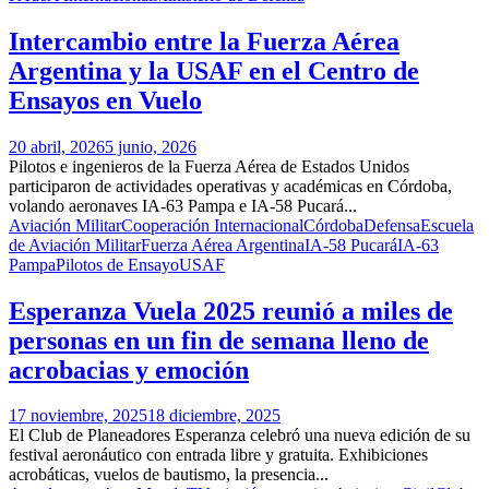
Intercambio entre la Fuerza Aérea
Argentina y la USAF en el Centro de
Ensayos en Vuelo
20 abril, 2026
5 junio, 2026
Pilotos e ingenieros de la Fuerza Aérea de Estados Unidos
participaron de actividades operativas y académicas en Córdoba,
volando aeronaves IA-63 Pampa e IA-58 Pucará...
Aviación Militar
Cooperación Internacional
Córdoba
Defensa
Escuela
de Aviación Militar
Fuerza Aérea Argentina
IA-58 Pucará
IA-63
Pampa
Pilotos de Ensayo
USAF
Esperanza Vuela 2025 reunió a miles de
personas en un fin de semana lleno de
acrobacias y emoción
17 noviembre, 2025
18 diciembre, 2025
El Club de Planeadores Esperanza celebró una nueva edición de su
festival aeronáutico con entrada libre y gratuita. Exhibiciones
acrobáticas, vuelos de bautismo, la presencia...