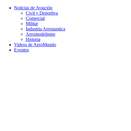
Facebook
Twitter
Instagram
Youtube
Noticias de Aviación
Civil y Deportiva
Comercial
Militar
Industria Aeronautica
Aeromodelismo
Historia
Videos de AeroMundo
Eventos