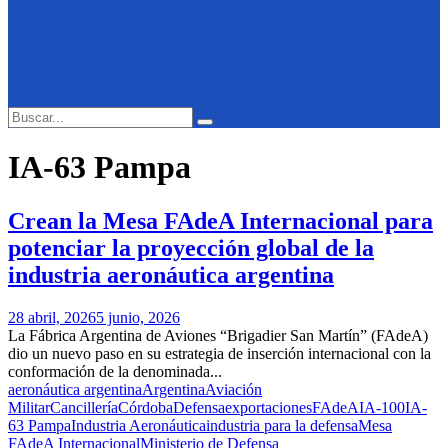
Search
Search
for:
IA-63 Pampa
Crean la Mesa FAdeA Internacional para
potenciar la proyección global de la
industria aeronáutica argentina
28 abril, 2026
5 junio, 2026
La Fábrica Argentina de Aviones “Brigadier San Martín” (FAdeA)
dio un nuevo paso en su estrategia de inserción internacional con la
conformación de la denominada...
aeronáutica argentina
Argentina
Aviación
Militar
Cancillería
Córdoba
Defensa
exportaciones
FAdeA
IA-100
IA-
63 Pampa
Industria Aeronáutica
industria para la defensa
Mesa
FAdeA Internacional
Ministerio de Defensa