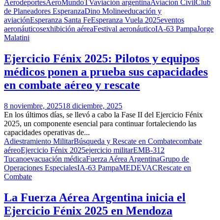
Aerodeportes
AeroMundoTV
aviación argentina
Aviacion Civil
Club
de Planeadores Esperanza
Dino Moline
educación y
aviación
Esperanza Santa Fe
Esperanza Vuela 2025
eventos
aeronáuticos
exhibición aérea
Festival aeronáutico
IA-63 Pampa
Jorge
Malatini
Ejercicio Fénix 2025: Pilotos y equipos
médicos ponen a prueba sus capacidades
en combate aéreo y rescate
8 noviembre, 2025
18 diciembre, 2025
En los últimos días, se llevó a cabo la Fase II del Ejercicio Fénix
2025, un componente esencial para continuar fortaleciendo las
capacidades operativas de...
Adiestramiento Militar
Búsqueda y Rescate en Combate
combate
aéreo
Ejercicio Fénix 2025
ejercicio militar
EMB-312
Tucano
evacuación médica
Fuerza Aérea Argentina
Grupo de
Operaciones Especiales
IA-63 Pampa
MEDEVAC
Rescate en
Combate
La Fuerza Aérea Argentina inicia el
Ejercicio Fénix 2025 en Mendoza