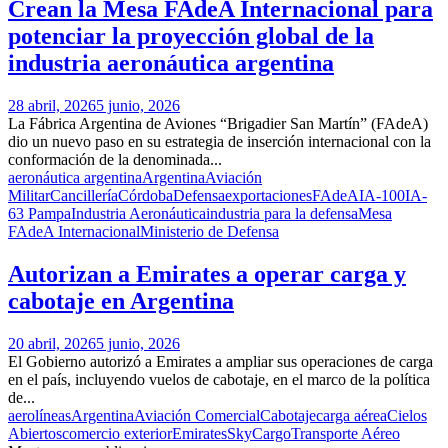
Crean la Mesa FAdeA Internacional para
potenciar la proyección global de la
industria aeronáutica argentina
28 abril, 2026
5 junio, 2026
La Fábrica Argentina de Aviones “Brigadier San Martín” (FAdeA)
dio un nuevo paso en su estrategia de inserción internacional con la
conformación de la denominada...
aeronáutica argentina
Argentina
Aviación
Militar
Cancillería
Córdoba
Defensa
exportaciones
FAdeA
IA-100
IA-
63 Pampa
Industria Aeronáutica
industria para la defensa
Mesa
FAdeA Internacional
Ministerio de Defensa
Autorizan a Emirates a operar carga y
cabotaje en Argentina
20 abril, 2026
5 junio, 2026
El Gobierno autorizó a Emirates a ampliar sus operaciones de carga
en el país, incluyendo vuelos de cabotaje, en el marco de la política
de...
aerolíneas
Argentina
Aviación Comercial
Cabotaje
carga aérea
Cielos
Abiertos
comercio exterior
Emirates
SkyCargo
Transporte Aéreo