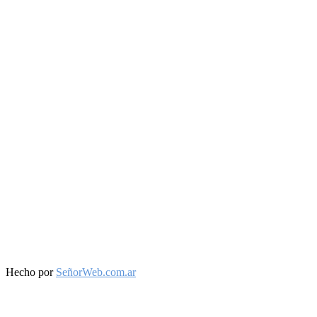
Facebook
Twitter
Instagram
Youtube
Hecho por
SeñorWeb.com.ar