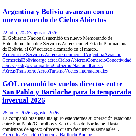
Argentina y Bolivia avanzan con un
nuevo acuerdo de Cielos Abiertos
22 julio, 2026
3 agosto, 2026
El Gobierno Nacional suscribió un nuevo Memorando de
Entendimiento sobre Servicios Aéreos con el Estado Plurinacional
de Bolivia, el 63° acuerdo alcanzado en el marco...
Acuerdo de Servicios Aéreos
aerocomercial
Argentina
Aviación
Comercial
Bolivia
carga aérea
Cielos Abiertos
Comercio
Conectividad
aérea
C{odigo Compartido
Gobierno Nacional
Líneas
Aéreas
Transporte Aéreo
Turismo
Vuelos internacionales
GOL reanudó los vuelos directos entre
San Pablo y Bariloche para la temporada
invernal 2026
26 junio, 2026
3 agosto, 2026
La compañía brasileña inauguró este viernes su operación estacional
entre San Pablo/Guarulhos y San Carlos de Bariloche. Hasta
comienzos de agosto ofrecerá cuatro frecuencias semanales...
Argentina
Aviación Comercial
Bariloche
Boeing