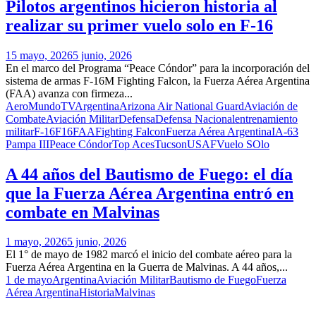
Pilotos argentinos hicieron historia al
realizar su primer vuelo solo en F-16
15 mayo, 2026
5 junio, 2026
En el marco del Programa “Peace Cóndor” para la incorporación del
sistema de armas F-16M Fighting Falcon, la Fuerza Aérea Argentina
(FAA) avanza con firmeza...
AeroMundoTV
Argentina
Arizona Air National Guard
Aviación de
Combate
Aviación Militar
Defensa
Defensa Nacional
entrenamiento
militar
F-16
F16
FAA
Fighting Falcon
Fuerza Aérea Argentina
IA-63
Pampa III
Peace Cóndor
Top Aces
Tucson
USAF
Vuelo SOlo
A 44 años del Bautismo de Fuego: el día
que la Fuerza Aérea Argentina entró en
combate en Malvinas
1 mayo, 2026
5 junio, 2026
El 1° de mayo de 1982 marcó el inicio del combate aéreo para la
Fuerza Aérea Argentina en la Guerra de Malvinas. A 44 años,...
1 de mayo
Argentina
Aviación Militar
Bautismo de Fuego
Fuerza
Aérea Argentina
Historia
Malvinas