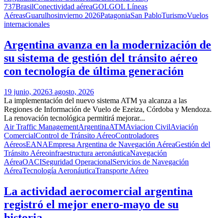
737
Brasil
Conectividad aérea
GOL
GOL Líneas
Aéreas
Guarulhos
invierno 2026
Patagonia
San Pablo
Turismo
Vuelos
internacionales
Argentina avanza en la modernización de
su sistema de gestión del tránsito aéreo
con tecnología de última generación
19 junio, 2026
3 agosto, 2026
La implementación del nuevo sistema ATM ya alcanza a las
Regiones de Información de Vuelo de Ezeiza, Córdoba y Mendoza.
La renovación tecnológica permitirá mejorar...
Air Traffic Management
Argentina
ATM
Aviacion Civil
Aviación
Comercial
Control de Tránsito Aéreo
Controladores
Aéreos
EANA
Empresa Argentina de Navegación Aérea
Gestión del
Tránsito Aéreo
infraestructura aeronáutica
Navegación
Aérea
OACI
Seguridad Operacional
Servicios de Navegación
Aérea
Tecnología Aeronáutica
Transporte Aéreo
La actividad aerocomercial argentina
registró el mejor enero-mayo de su
historia