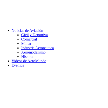
Facebook
Twitter
Instagram
Youtube
Noticias de Aviación
Civil y Deportiva
Comercial
Militar
Industria Aeronautica
Aeromodelismo
Historia
Videos de AeroMundo
Eventos