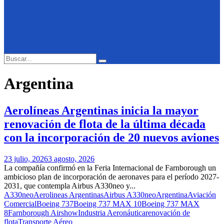
Search
Search
for:
Argentina
Aerolíneas Argentinas inicia la mayor
renovación de flota de la última década
con la incorporación de 20 nuevos aviones
23 julio, 2026
3 agosto, 2026
La compañía confirmó en la Feria Internacional de Farnborough un
ambicioso plan de incorporación de aeronaves para el período 2027-
2031, que contempla Airbus A330neo y...
A330neo
Aerolineas Argentinas
Airbus A330neo
Argentina
Aviación
Comercial
Boeing 737
Boeing 737 MAX 10
Boeing 737 MAX
8
Farnborough Airshow
Industria Aeronáutica
renovación de
flota
Transporte Aéreo