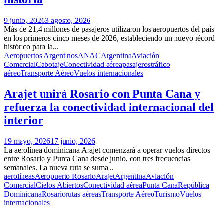
9 junio, 2026
3 agosto, 2026
Más de 21,4 millones de pasajeros utilizaron los aeropuertos del país
en los primeros cinco meses de 2026, estableciendo un nuevo récord
histórico para la...
Aeropuertos Argentinos
ANAC
Argentina
Aviación
Comercial
Cabotaje
Conectividad aérea
pasajeros
tráfico
aéreo
Transporte Aéreo
Vuelos internacionales
Arajet unirá Rosario con Punta Cana y
refuerza la conectividad internacional del
interior
19 mayo, 2026
17 junio, 2026
La aerolínea dominicana Arajet comenzará a operar vuelos directos
entre Rosario y Punta Cana desde junio, con tres frecuencias
semanales. La nueva ruta se suma...
aerolíneas
Aeropuerto Rosario
Arajet
Argentina
Aviación
Comercial
Cielos Abiertos
Conectividad aérea
Punta Cana
República
Dominicana
Rosario
rutas aéreas
Transporte Aéreo
Turismo
Vuelos
internacionales