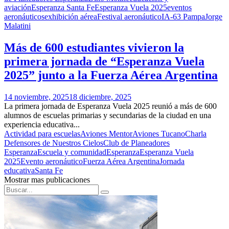
aviación
Esperanza Santa Fe
Esperanza Vuela 2025
eventos
aeronáuticos
exhibición aérea
Festival aeronáutico
IA-63 Pampa
Jorge
Malatini
Más de 600 estudiantes vivieron la
primera jornada de “Esperanza Vuela
2025” junto a la Fuerza Aérea Argentina
14 noviembre, 2025
18 diciembre, 2025
La primera jornada de Esperanza Vuela 2025 reunió a más de 600
alumnos de escuelas primarias y secundarias de la ciudad en una
experiencia educativa...
Actividad para escuelas
Aviones Mentor
Aviones Tucano
Charla
Defensores de Nuestros Cielos
Club de Planeadores
Esperanza
Escuela y comunidad
Esperanza
Esperanza Vuela
2025
Evento aeronáutico
Fuerza Aérea Argentina
Jornada
educativa
Santa Fe
Mostrar mas publicaciones
Search
Search
for: