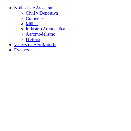
Facebook
Twitter
Instagram
Youtube
Noticias de Aviación
Civil y Deportiva
Comercial
Militar
Industria Aeronautica
Aeromodelismo
Historia
Videos de AeroMundo
Eventos