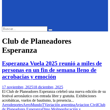
Search
Search
for:
Club de Planeadores
Esperanza
Esperanza Vuela 2025 reunió a miles de
personas en un fin de semana lleno de
acrobacias y emoción
17 noviembre, 2025
18 diciembre, 2025
El Club de Planeadores Esperanza celebró una nueva edición de su
festival aeronáutico con entrada libre y gratuita. Exhibiciones
acrobáticas, vuelos de bautismo, la presencia...
Aerodeportes
AeroMundoTV
aviación argentina
Aviacion Civil
Club
de Planeadores Esperanza
Dino Moline
educación y