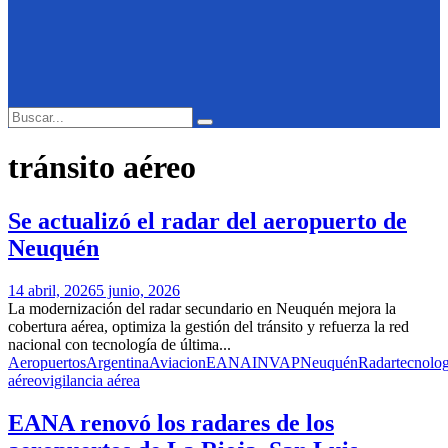
Search
Search
for:
tránsito aéreo
Se actualizó el radar del aeropuerto de
Neuquén
14 abril, 2026
5 junio, 2026
La modernización del radar secundario en Neuquén mejora la
cobertura aérea, optimiza la gestión del tránsito y refuerza la red
nacional con tecnología de última...
Aeropuertos
Argentina
Aviacion
EANA
INVAP
Neuquén
Radar
tecnolog
aéreo
vigilancia aérea
EANA renovó los radares de los