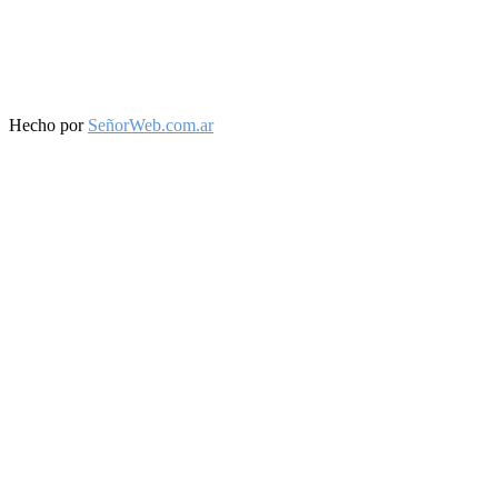
Facebook
Twitter
Instagram
Youtube
Hecho por
SeñorWeb.com.ar