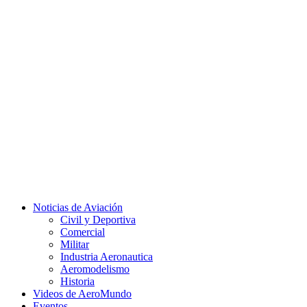
Facebook
Twitter
Instagram
Youtube
Noticias de Aviación
Civil y Deportiva
Comercial
Militar
Industria Aeronautica
Aeromodelismo
Historia
Videos de AeroMundo
Eventos