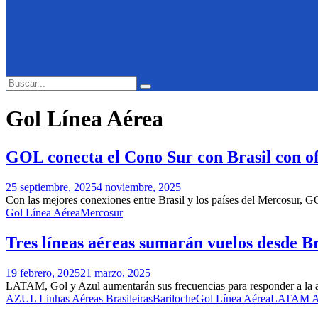
Search
Search
for:
Gol Línea Aérea
GOL conecta el Cono Sur con Brasil con ofe
25 septiembre, 2025
4 noviembre, 2025
Con las mejores conexiones entre Brasil y los países del Mercosur, G
Gol Línea Aérea
Mercosur
Tres líneas aéreas sumarán vuelos desde Br
19 febrero, 2025
21 marzo, 2025
LATAM, Gol y Azul aumentarán sus frecuencias para responder a la alta
AZUL Linhas Aéreas Brasileiras
Bariloche
Gol Línea Aérea
LATAM Ai