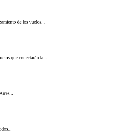
amiento de los vuelos...
elos que conectarán la...
ires...
odos...