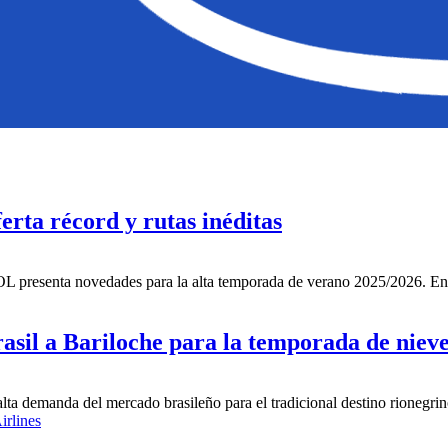
rta récord y rutas inéditas
OL presenta novedades para la alta temporada de verano 2025/2026. En 
asil a Bariloche para la temporada de niev
 demanda del mercado brasileño para el tradicional destino rionegrino 
rlines