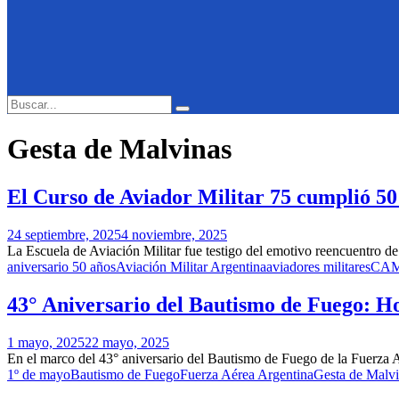
Search
Search
for:
Gesta de Malvinas
El Curso de Aviador Militar 75 cumplió 50
24 septiembre, 2025
4 noviembre, 2025
La Escuela de Aviación Militar fue testigo del emotivo reencuentro de
aniversario 50 años
Aviación Militar Argentina
aviadores militares
CAM
43° Aniversario del Bautismo de Fuego: H
1 mayo, 2025
22 mayo, 2025
En el marco del 43° aniversario del Bautismo de Fuego de la Fuerza Aé
1º de mayo
Bautismo de Fuego
Fuerza Aérea Argentina
Gesta de Malv