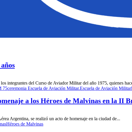
 años
 los integrantes del Curso de Aviador Militar del año 1975, quienes hace
 75
ceremonia Escuela de Aviación Militar.
Escuela de Aviación Militar
omenaje a los Héroes de Malvinas en la II 
rea Argentina, se realizó un acto de homenaje en la ciudad de...
inas
Héroes de Malvinas