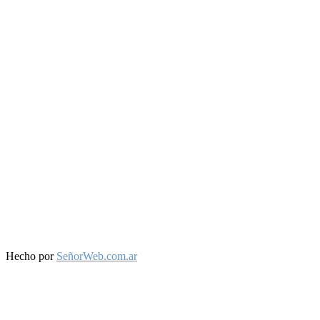
Facebook
Twitter
Instagram
Youtube
Hecho por
SeñorWeb.com.ar