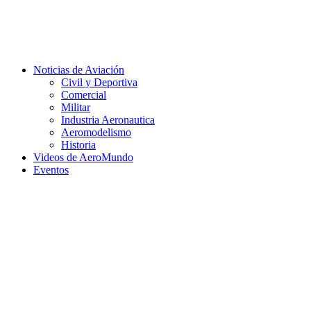
Facebook
Twitter
Instagram
Youtube
Noticias de Aviación
Civil y Deportiva
Comercial
Militar
Industria Aeronautica
Aeromodelismo
Historia
Videos de AeroMundo
Eventos