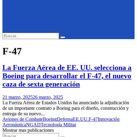
Search
Search
for:
F-47
La Fuerza Aérea de EE. UU. selecciona a
Boeing para desarrollar el F-47, el nuevo
caza de sexta generación
21 marzo, 2025
26 marzo, 2025
La Fuerza Aérea de Estados Unidos ha anunciado la adjudicación
de un importante contrato a Boeing para el diseño, construcción y
entrega de su nuevo...
Aviones de Combate
Boeing
Defensa
EE.UU.
F-47
Innovación
Aeronáutica
NGAD
Tecnología Militar
Mostrar mas publicaciones
Search