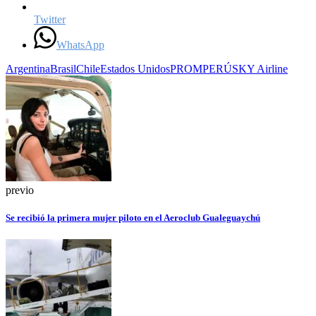
Twitter
WhatsApp
Argentina
Brasil
Chile
Estados Unidos
PROMPERÚ
SKY Airline
previo
Se recibió la primera mujer piloto en el Aeroclub Gualeguaychú