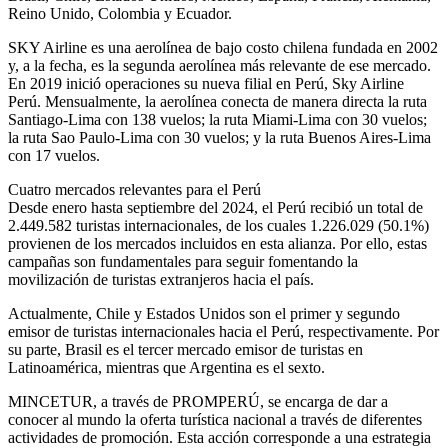
Reino Unido, Colombia y Ecuador.
SKY Airline es una aerolínea de bajo costo chilena fundada en 2002
y, a la fecha, es la segunda aerolínea más relevante de ese mercado.
En 2019 inició operaciones su nueva filial en Perú, Sky Airline
Perú. Mensualmente, la aerolínea conecta de manera directa la ruta
Santiago-Lima con 138 vuelos; la ruta Miami-Lima con 30 vuelos;
la ruta Sao Paulo-Lima con 30 vuelos; y la ruta Buenos Aires-Lima
con 17 vuelos.
Cuatro mercados relevantes para el Perú
Desde enero hasta septiembre del 2024, el Perú recibió un total de
2.449.582 turistas internacionales, de los cuales 1.226.029 (50.1%)
provienen de los mercados incluidos en esta alianza. Por ello, estas
campañas son fundamentales para seguir fomentando la
movilización de turistas extranjeros hacia el país.
Actualmente, Chile y Estados Unidos son el primer y segundo
emisor de turistas internacionales hacia el Perú, respectivamente. Por
su parte, Brasil es el tercer mercado emisor de turistas en
Latinoamérica, mientras que Argentina es el sexto.
MINCETUR, a través de PROMPERÚ, se encarga de dar a
conocer al mundo la oferta turística nacional a través de diferentes
actividades de promoción. Esta acción corresponde a una estrategia