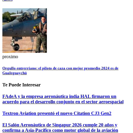
proximo
Orgullo entrerriano: el piloto de caza con mejor promedio 2024 es de
Gualeguaychú
Te Puede Interesar
FAdeA y la empresa aeronáutica india HAL firmaron un
acuerdo para el desarrollo conjunto en el sector aeroespacial
Textron Aviation presentó el nuevo Citation CJ3 Gen2
El Salón Aeronáutico de Singapur 2026 cumple 20 años y
confirma a Asia-Pacífico como motor global de la aviación