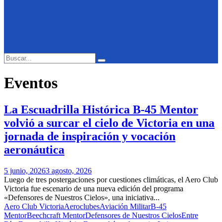
Search
Search
for:
Eventos
La Escuadrilla Histórica B-45 Mentor
volvió a surcar el cielo de Victoria en una
jornada de inspiración y vocación
aeronáutica
5 junio, 2026
3 agosto, 2026
Luego de tres postergaciones por cuestiones climáticas, el Aero Club
Victoria fue escenario de una nueva edición del programa
«Defensores de Nuestros Cielos», una iniciativa...
Aero Club Victoria
Aeroclubes
Aviación Militar
B-45
Mentor
Beechcraft Mentor
Defensores de Nuestros Cielos
Entre