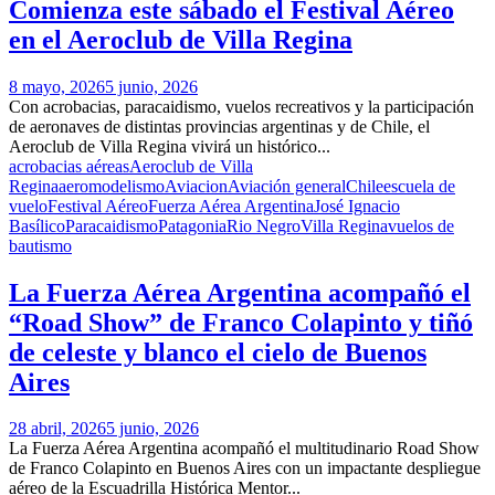
Comienza este sábado el Festival Aéreo
en el Aeroclub de Villa Regina
8 mayo, 2026
5 junio, 2026
Con acrobacias, paracaidismo, vuelos recreativos y la participación
de aeronaves de distintas provincias argentinas y de Chile, el
Aeroclub de Villa Regina vivirá un histórico...
acrobacias aéreas
Aeroclub de Villa
Regina
aeromodelismo
Aviacion
Aviación general
Chile
escuela de
vuelo
Festival Aéreo
Fuerza Aérea Argentina
José Ignacio
Basílico
Paracaidismo
Patagonia
Rio Negro
Villa Regina
vuelos de
bautismo
La Fuerza Aérea Argentina acompañó el
“Road Show” de Franco Colapinto y tiñó
de celeste y blanco el cielo de Buenos
Aires
28 abril, 2026
5 junio, 2026
La Fuerza Aérea Argentina acompañó el multitudinario Road Show
de Franco Colapinto en Buenos Aires con un impactante despliegue
aéreo de la Escuadrilla Histórica Mentor...