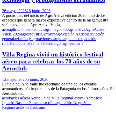
26 mayo, 2026
18 junio, 2026
A pocos días del inicio de AgroActiva edición 2026, uno de los
espacios que genera mayor expectativa dentro de la megamuestra
será nuevamente AgroActiva Vuela,...
aeroaplicación
aeronáutica
agro negocios
Agroactiva
AgroActiva
Vuela 2026
agroindustria
Armstrong
Aviación Agricóla
Aviación
general
aviación y agro
aviones
campo argentino
exposición
rural
Helicópteros
Santa Fe
tecnología agropecuaria
Villa Regina vivió un histórico festival
aéreo para celebrar los 70 años de su
Aeroclub
12 mayo, 2026
5 junio, 2026
El cielo del Alto Valle fue escenario de uno de los eventos
aeronáuticos más importantes de la Patagonia en los últimos años. El
Aeroclub de...
acrobacias aéreas
Aeroclub de Villa Regina
Festival Aéreo
José
Ignacio Basílico
Paracaidismo
Patagonia
Rio Negro
Villa
Regina
vuelos de bautismo