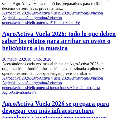
sector AgroActiva Vuela ultimó los preparativos para recibir a
decenas de aeronaves provenientes...
Agroactiva 2026
AgroActiva Vuela 2026
Armstrong
Aviación
Agricóla
aviación argentina
Aviación
general
aviones
Helicópteros
JP1
Pilotos
Santa Fe
AgroActiva Vuela 2026: todo lo que deben
saber los pilotos para arribar en avión o
helicóptero a la muestra
30 mayo, 2026
18 junio, 2026
Acercándonos cada vez más al inicio de AgroActiva 2026, la
organización difundió información clave destinada a pilotos y
operadores aeronáuticos que tengan previsto arribar en...
Agroactiva 2026
AgroActiva Vuela 2026
Armstrong
Aviación
Agricóla
aviación argentina
Aviación
general
aviones
Helicópteros
Operaciones Aéreas
Pilotos
pista
AgroActiva
Santa Fe
AgroActiva Vuela 2026 se prepara para
despegar con más infraestructura,
tecnología y protagonismo aeronáutico