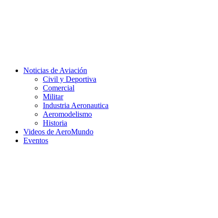
Facebook
Twitter
Instagram
Youtube
Noticias de Aviación
Civil y Deportiva
Comercial
Militar
Industria Aeronautica
Aeromodelismo
Historia
Videos de AeroMundo
Eventos