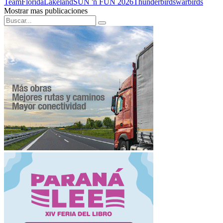
Team
Florida
Lakeland
SUN 'n FUN 2026
Thunderbirds
warbirds
Mostrar mas publicaciones
Search
Search
for: