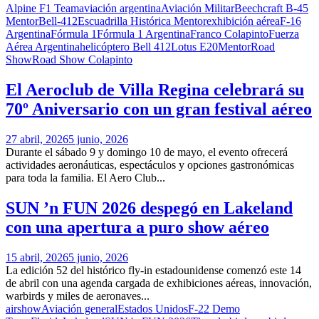
Alpine F1 Team
aviación argentina
Aviación Militar
Beechcraft B-45
Mentor
Bell-412
Escuadrilla Histórica Mentor
exhibición aérea
F-16
Argentina
Fórmula 1
Fórmula 1 Argentina
Franco Colapinto
Fuerza
Aérea Argentina
helicóptero Bell 412
Lotus E20
Mentor
Road
Show
Road Show Colapinto
El Aeroclub de Villa Regina celebrará su
70º Aniversario con un gran festival aéreo
27 abril, 2026
5 junio, 2026
Durante el sábado 9 y domingo 10 de mayo, el evento ofrecerá
actividades aeronáuticas, espectáculos y opciones gastronómicas
para toda la familia. El Aero Club...
SUN ’n FUN 2026 despegó en Lakeland
con una apertura a puro show aéreo
15 abril, 2026
5 junio, 2026
La edición 52 del histórico fly-in estadounidense comenzó este 14
de abril con una agenda cargada de exhibiciones aéreas, innovación,
warbirds y miles de aeronaves...
airshow
Aviación general
Estados Unidos
F-22 Demo