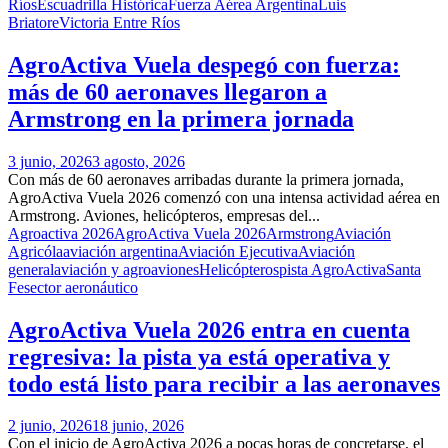
Ríos
Escuadrilla Histórica
Fuerza Aérea Argentina
Luis
Briatore
Victoria Entre Ríos
AgroActiva Vuela despegó con fuerza:
más de 60 aeronaves llegaron a
Armstrong en la primera jornada
3 junio, 2026
3 agosto, 2026
Con más de 60 aeronaves arribadas durante la primera jornada,
AgroActiva Vuela 2026 comenzó con una intensa actividad aérea en
Armstrong. Aviones, helicópteros, empresas del...
Agroactiva 2026
AgroActiva Vuela 2026
Armstrong
Aviación
Agricóla
aviación argentina
Aviación Ejecutiva
Aviación
general
aviación y agro
aviones
Helicópteros
pista AgroActiva
Santa
Fe
sector aeronáutico
AgroActiva Vuela 2026 entra en cuenta
regresiva: la pista ya está operativa y
todo está listo para recibir a las aeronaves
2 junio, 2026
18 junio, 2026
Con el inicio de AgroActiva 2026 a pocas horas de concretarse, el