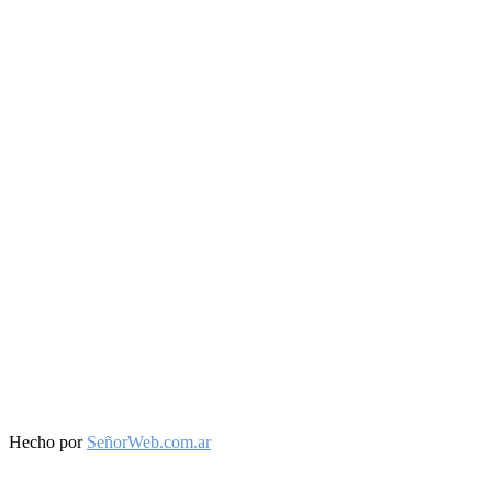
Facebook
Twitter
Instagram
Youtube
Hecho por
SeñorWeb.com.ar