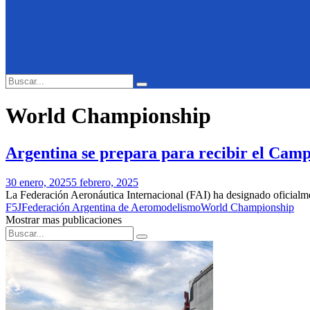
Search
Search
for:
World Championship
Argentina se prepara para recibir el Cam
30 enero, 2025
5 febrero, 2025
La Federación Aeronáutica Internacional (FAI) ha designado oficial
F5J
Federación Argentina de Aeromodelismo
World Championship
Mostrar mas publicaciones
Search
Search
for: