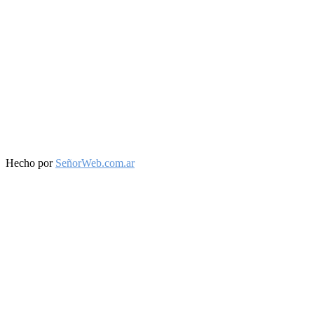
Facebook
Twitter
Instagram
Youtube
Hecho por
SeñorWeb.com.ar