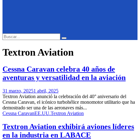
Search
Search
for:
Textron Aviation
Cessna Caravan celebra 40 años de
aventuras y versatilidad en la aviación
31 marzo, 2025
1 abril, 2025
Textron Aviation anunció la celebración del 40° aniversario del
Cessna Caravan, el icónico turbohélice monomotor utilitario que ha
demostrado ser una de las aeronaves más...
Cessna Caravan
EE.UU.
Textron Aviation
Textron Aviation exhibirá aviones líderes
en la industria en LABACE