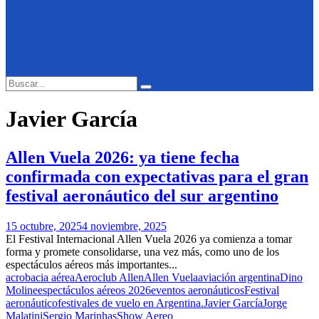
Search
Search
for:
Javier García
Allen Vuela 2026: ya tiene fecha
confirmada con expectativas para el gran
festival aeronáutico del sur argentino
15 octubre, 2025
4 noviembre, 2025
El Festival Internacional Allen Vuela 2026 ya comienza a tomar
forma y promete consolidarse, una vez más, como uno de los
espectáculos aéreos más importantes...
acrobacia aérea
Aeroclub Allen
Allen Vuela
aviación argentina
Dino
Moline
espectáculos aéreos 2026
eventos aeronáuticos
Festival
aeronáutico
festivales de vuelo en Argentina.
Javier García
Jorge
Malatini
Sergio Marinhas
Show Aereo