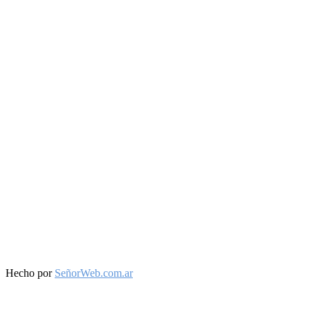
Facebook
Twitter
Instagram
Youtube
Hecho por
SeñorWeb.com.ar