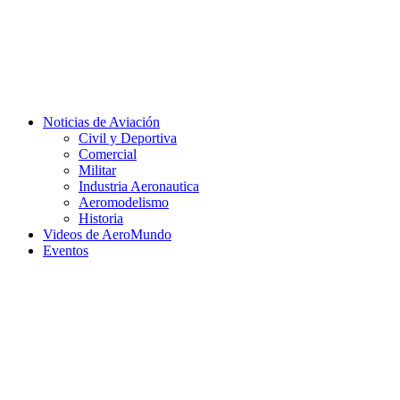
Facebook
Twitter
Instagram
Youtube
Noticias de Aviación
Civil y Deportiva
Comercial
Militar
Industria Aeronautica
Aeromodelismo
Historia
Videos de AeroMundo
Eventos