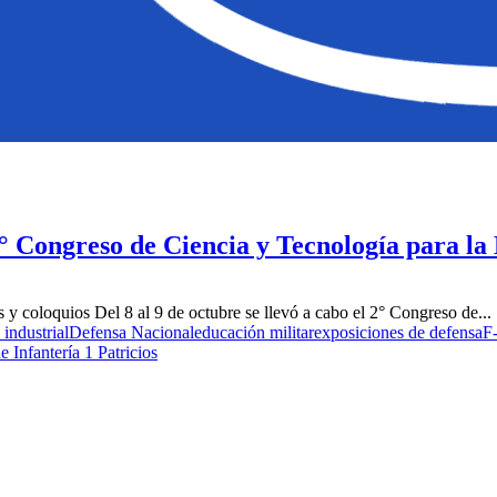
° Congreso de Ciencia y Tecnología para la
 y coloquios Del 8 al 9 de octubre se llevó a cabo el 2° Congreso de...
 industrial
Defensa Nacional
educación militar
exposiciones de defensa
F
 Infantería 1 Patricios