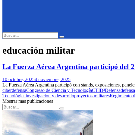
Search
Search
for:
educación militar
La Fuerza Aérea Argentina participó del 2
10 octubre, 2025
4 noviembre, 2025
La Fuerza Aérea Argentina participó con stands, exposiciones, paneles
ciberdefensa
Congreso de Ciencia y Tecnología
CTID²
Defensa
defensa
Tecnológica
investigación y desarrollo
proyectos militares
Regimiento de
Mostrar mas publicaciones
Search
Search
for: