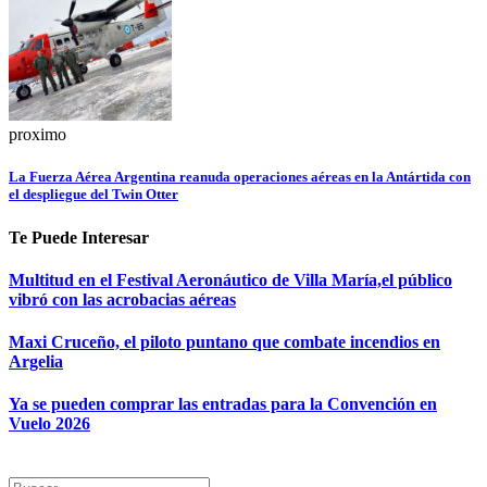
proximo
La Fuerza Aérea Argentina reanuda operaciones aéreas en la Antártida con
el despliegue del Twin Otter
Te Puede Interesar
Multitud en el Festival Aeronáutico de Villa María,el público
vibró con las acrobacias aéreas
Maxi Cruceño, el piloto puntano que combate incendios en
Argelia
Ya se pueden comprar las entradas para la Convención en
Vuelo 2026
Search