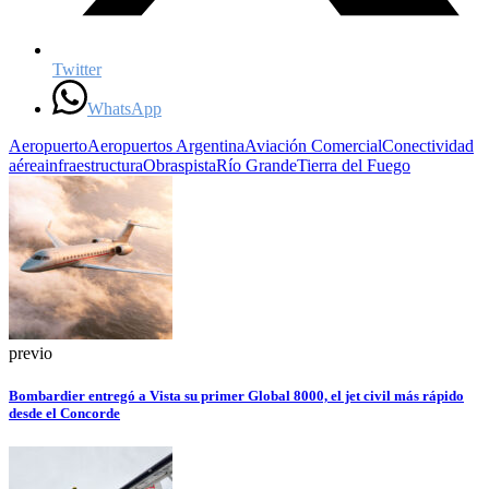
Twitter
WhatsApp
Aeropuerto
Aeropuertos Argentina
Aviación Comercial
Conectividad
aérea
infraestructura
Obras
pista
Río Grande
Tierra del Fuego
previo
Bombardier entregó a Vista su primer Global 8000, el jet civil más rápido
desde el Concorde