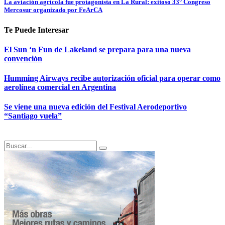
La aviación agrícola fue protagonista en La Rural: exitoso 33° Congreso
Mercosur organizado por FeArCA
Te Puede Interesar
El Sun ‘n Fun de Lakeland se prepara para una nueva
convención
Humming Airways recibe autorización oficial para operar como
aerolínea comercial en Argentina
Se viene una nueva edición del Festival Aerodeportivo
“Santiago vuela”
Search
Search
for: