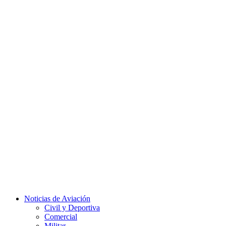
Facebook
Twitter
Instagram
Youtube
Noticias de Aviación
Civil y Deportiva
Comercial
Militar