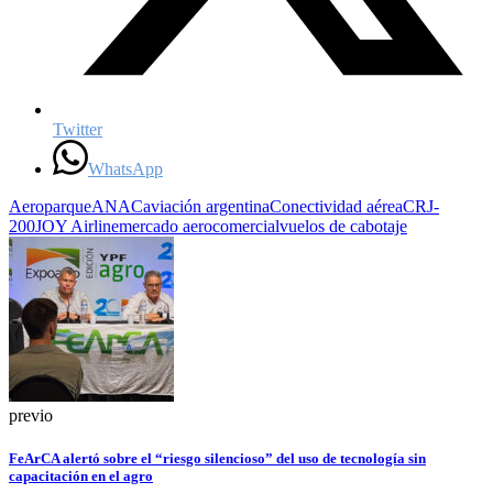
Twitter
WhatsApp
Aeroparque
ANAC
aviación argentina
Conectividad aérea
CRJ-
200
JOY Airline
mercado aerocomercial
vuelos de cabotaje
previo
FeArCA alertó sobre el “riesgo silencioso” del uso de tecnología sin
capacitación en el agro