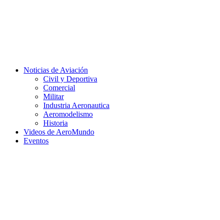
Facebook
Twitter
Instagram
Youtube
Noticias de Aviación
Civil y Deportiva
Comercial
Militar
Industria Aeronautica
Aeromodelismo
Historia
Videos de AeroMundo
Eventos