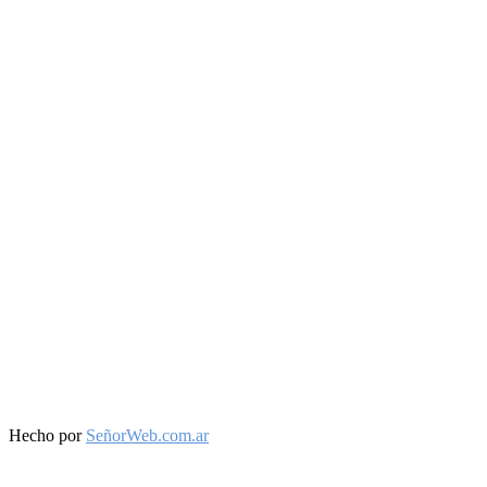
Facebook
Twitter
Instagram
Youtube
Hecho por
SeñorWeb.com.ar