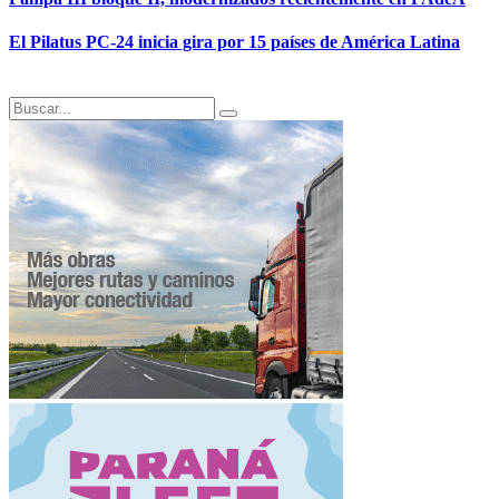
El Pilatus PC-24 inicia gira por 15 países de América Latina
Search
Search
for: