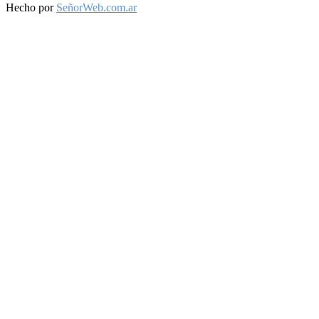
Facebook
Twitter
Instagram
Youtube
Hecho por
SeñorWeb.com.ar