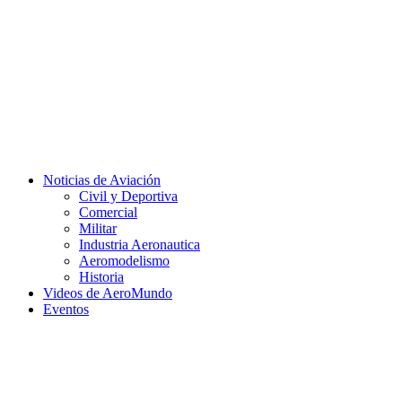
Facebook
Twitter
Instagram
Youtube
Noticias de Aviación
Civil y Deportiva
Comercial
Militar
Industria Aeronautica
Aeromodelismo
Historia
Videos de AeroMundo
Eventos